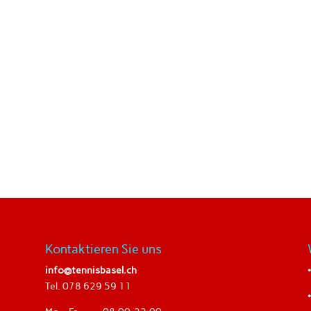
Vitis S
Basler Lawn Tennis Club (BLTC)
Hegen
Gundeldingerstrasse aA
4123 A
4053 Basel
Tel. +
Tel. +41 61 272 69 41 (Restaurant)
info@vi
Bus Nr. 36 (Margarethenkirche)
Bus Nr
Tram Nr. 2 (Margarethenkirche)
Tram N
Kontaktieren Sie uns
info@tennisbasel.ch
Tel. 078 629 59 11