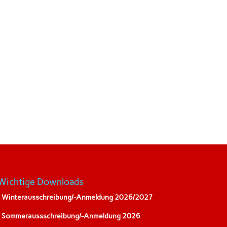
portcenter Allschwil
heimermattweg 121
llschwil
41 61 487 11 11
tis-allschwil.ch
. 48/64/38 (Im Brühl)
r. 6 (Gartenstrasse)
Wichtige Downloads
• Winterausschreibung/-Anmeldung 2026/2027
• Sommeraussschreibung/-Anmeldung 2026