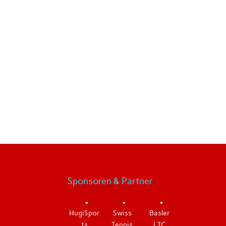
4124 Schönenbuch
info@tennisbasel.ch
Tel. +41 78 629 59 11
Sponsoren & Partner
HugiSpor
Swiss
Basler
ts
Tennis
LTC